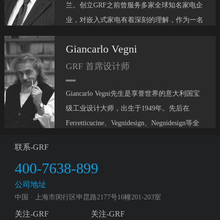
兰。创立
GRF
之前曾服务多家全球知名家电企
业，对嵌入式家电有着深刻的理解，作为一名
意大利人，
Maurizio
创办
GRF
的初衷是打造具
Giancarlo Vegni
有意大利灵魂设计的家电产品，致力于将意式
家居美学与嵌入式冰箱完美融合。
GRF 首席设计师
“
作为一个高端嵌入式冰箱品牌，我们的嵌入
Giancarlo Vegni
先生是享誉世界的意大利国宝
式冰箱象征着独特的家居审美和精致的生活方
级工业设计大师，出生于
1949
年。先后在
式。我们也非常重视产品的外观及产品内部的
Ferretticucine
、
Vegnidesign
、
Negnidesign
等全
科技创新。所以极致的审美与极致的细节，极
球领先的设计公司担任要职，参与了众多全球
致的嵌入方式是
GRF
最核心的精髓所在。
”
联系-GRF
知名项目的设计并获得大量全球知名奖项和成
400-7638-899
就，作品涵盖了各个设计领域，其设计作品追
求体现对人体工程学和功能、空间、创新的探
公司地址
索，对物质的敬意和对环境的尊重、极致的美
中国 · 上海市闵行区申昆路2177号16幢201-203室
学、能够抵抗时间流逝并留在人们记忆中的不
关注-GRF
关注-GRF